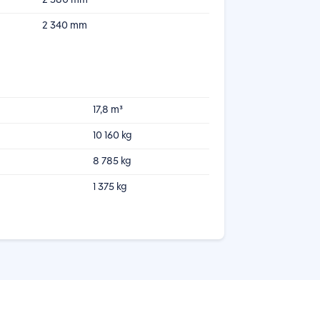
2 340 mm
17,8 m³
10 160 kg
8 785 kg
1 375 kg