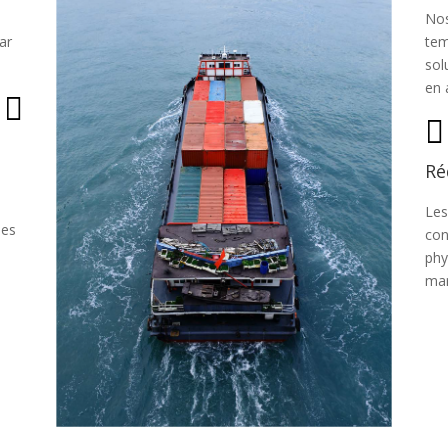
Nos
ar
tem
sol
en 


Ré
Les
mes
con
phy
mar