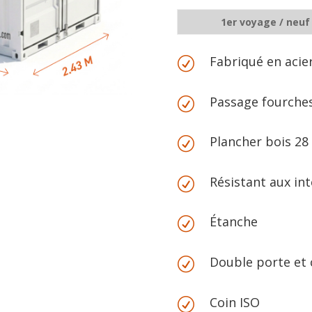
1er voyage / neuf
Fabriqué en acie
R
Passage fourche
R
Plancher bois 2
R
Résistant aux in
R
Étanche
R
Double porte et
R
Coin ISO
R