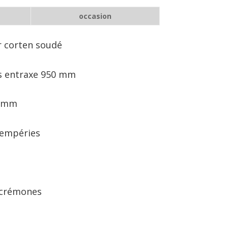
occasion
r corten soudé
s entraxe 950 mm
8 mm
tempéries
 crémones