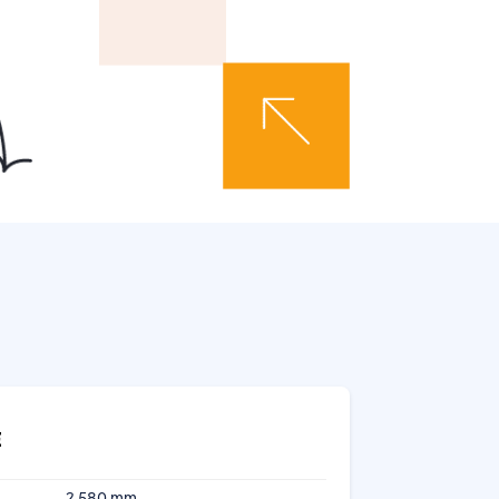
E
2 580 mm